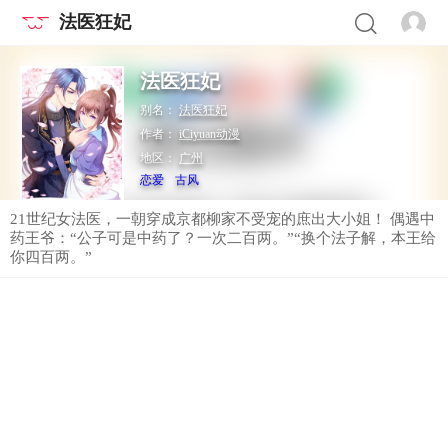
法医狂妃
法医狂妃
别名：
法医狂妃
作者：
iCiyuan动漫
地区：
广州
恋爱
古风
21世纪女法医，一朝穿成京都柳家不受宠的庶出大小姐！ 偶遇中
药王爷：“公子可是中药了？一次二百两。”“换个法子解，本王给
你四百两。”